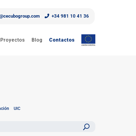
o@cecubogroup.com
+34 981 10 41 36
Proyectos
Blog
Contactos
ación
UIC