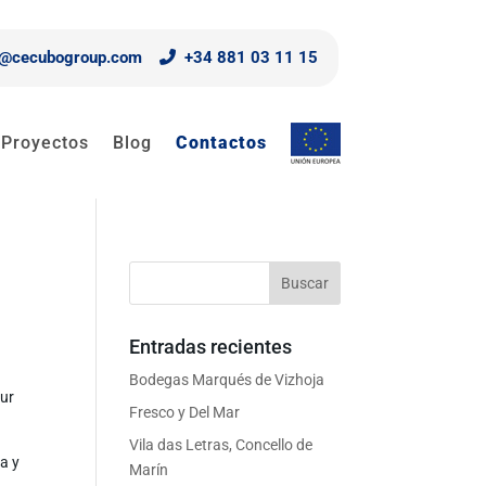
o@cecubogroup.com
+34 881 03 11 15
Proyectos
Blog
Contactos
Entradas recientes
Bodegas Marqués de Vizhoja
our
Fresco y Del Mar
Vila das Letras, Concello de
a y
Marín