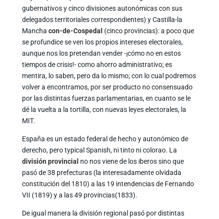
gubernativos y cinco divisiones autonómicas con sus
delegados territoriales correspondientes) y Castilla-la
Mancha
con-de-Cospedal
(cinco provincias): a poco que
se profundice se ven los propios intereses electorales,
aunque nos los pretendan vender -¡cómo no en estos
tiempos de crisis!- como ahorro administrativo; es
mentira, lo saben, pero da lo mismo; con lo cual podremos
volver a encontramos, por ser producto no consensuado
por las distintas fuerzas parlamentarias, en cuanto se le
dé la vuelta a la tortilla, con nuevas leyes electorales, la
MIT.
España es un estado federal de hecho y autonómico de
derecho, pero typical Spanish, ni tinto ni colorao. La
división provincial
no nos viene de los iberos sino que
pasó de 38 prefecturas (la interesadamente olvidada
constitución del 1810) a las 19 intendencias de Fernando
VII (1819) y a las 49 provincias(1833).
De igual manera la división regional pasó por distintas