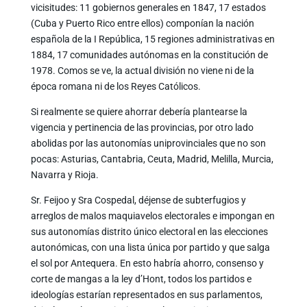
vicisitudes: 11 gobiernos generales en 1847, 17 estados
(Cuba y Puerto Rico entre ellos) componían la nación
española de la I República, 15 regiones administrativas en
1884, 17 comunidades autónomas en la constitución de
1978. Comos se ve, la actual división no viene ni de la
época romana ni de los Reyes Católicos.
Si realmente se quiere ahorrar debería plantearse la
vigencia y pertinencia de las provincias, por otro lado
abolidas por las autonomías uniprovinciales que no son
pocas: Asturias, Cantabria, Ceuta, Madrid, Melilla, Murcia,
Navarra y Rioja.
Sr. Feijoo y Sra Cospedal, déjense de subterfugios y
arreglos de malos maquiavelos electorales e impongan en
sus autonomías distrito único electoral en las elecciones
autonómicas, con una lista única por partido y que salga
el sol por Antequera. En esto habría ahorro, consenso y
corte de mangas a la ley d’Hont, todos los partidos e
ideologías estarían representados en sus parlamentos,