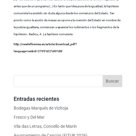
antes que de un programa (…) En tanto que Idea pura de la igualdad, la hipótesis
comunista ha existido sin duda alguna desde los comienzos del Estado. Tan
pronto como la acción de masas se opone a la coerción del Estado en nombre de
la justicia igualitaria, comienzan a aparecer los rudimentos o los fragmentos de la
hipótesis». Badiou, A.
La hipótesis comunista.
http://newleftreview.es/article/download_pdf?
language=es&id=2705%E2%80%8E
Entradas recientes
Bodegas Marqués de Vizhoja
Fresco y Del Mar
Vila das Letras, Concello de Marín
Ayuntamiento de Cancún (FITUR 2026)