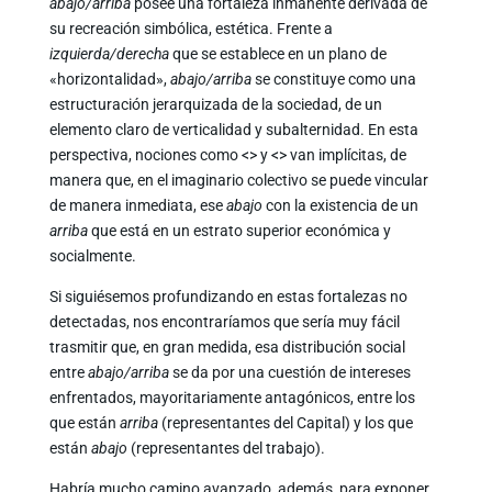
abajo/arriba
posee una fortaleza inmanente derivada de
su recreación simbólica, estética. Frente a
izquierda/derecha
que se establece en un plano de
«horizontalidad»,
abajo/arriba
se constituye como una
estructuración jerarquizada de la sociedad, de un
elemento claro de verticalidad y subalternidad. En esta
perspectiva, nociones como <
> y <
> van implícitas, de
manera que, en el imaginario colectivo se puede vincular
de manera inmediata, ese
abajo
con la existencia de un
arriba
que está en un estrato superior económica y
socialmente.
Si siguiésemos profundizando en estas fortalezas no
detectadas, nos encontraríamos que sería muy fácil
trasmitir que, en gran medida, esa distribución social
entre
abajo/arriba
se da por una cuestión de intereses
enfrentados, mayoritariamente antagónicos, entre los
que están
arriba
(representantes del Capital) y los que
están
abajo
(representantes del trabajo).
Habría mucho camino avanzado, además, para exponer