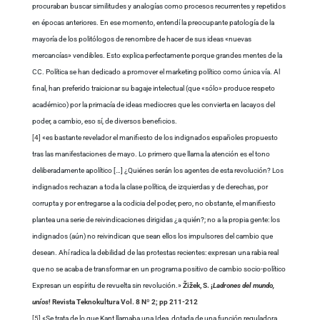
procuraban buscar similitudes y analogías como procesos recurrentes y repetidos
en épocas anteriores. En ese momento, entendí la preocupante patología de la
mayoría de los politólogos de renombre de hacer de sus ideas «nuevas
mercancías» vendibles. Esto explica perfectamente porque grandes mentes de la
CC. Política se han dedicado a promover el marketing político como única vía. Al
final, han preferido traicionar su bagaje intelectual (que «sólo» produce respeto
académico) por la primacía de ideas mediocres que les convierta en lacayos del
poder, a cambio, eso sí, de diversos beneficios.
[4]
«es bastante revelador el manifiesto de los indignados españoles propuesto
tras las manifestaciones de mayo. Lo primero que llama la atención es el tono
deliberadamente apolítico […] ¿Quiénes serán los agentes de esta revolución? Los
indignados rechazan a toda la clase política, de izquierdas y de derechas, por
corrupta y por entregarse a la codicia del poder, pero, no obstante, el manifiesto
plantea una serie de reivindicaciones dirigidas ¿a quién?; no a la propia gente: los
indignados (aún) no reivindican que sean ellos los impulsores del cambio que
desean. Ahí radica la debilidad de las protestas recientes: expresan una rabia real
que no se acaba de transformar en un programa positivo de cambio socio-político
Expresan un espíritu de revuelta sin revolución.»
Žižek, S. ¡
Ladrones del mundo,
uníos
!
Revista Teknokultura Vol. 8 Nº 2; pp 211-212
[5]
«Se trata de lo que Kant llamaba una Idea, dotada de una función reguladora,