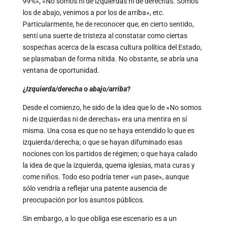
99%», «No somos ni de izquierdas ni de derechas. Somos
los de abajo, venimos a por los de arriba», etc.
Particularmente, he de reconocer que, en cierto sentido,
sentí una suerte de tristeza al constatar como ciertas
sospechas acerca de la escasa cultura política del Estado,
se plasmaban de forma nítida. No obstante, se abría una
ventana de oportunidad.
¿
Izquierda/derecha
o
abajo/arriba
?
Desde el comienzo, he sido de la idea que lo de
«No somos
ni de izquierdas ni de derechas» era una mentira en sí
misma. Una cosa es que no se haya entendido lo que es
izquierda/derecha; o que se hayan difuminado esas
nociones con los partidos de régimen; o que haya calado
la idea de que la izquierda, quema iglesias, mata curas y
come niños. Todo eso podría tener «un pase», aunque
sólo vendría a reflejar una patente ausencia de
preocupación por los asuntos públicos.
Sin embargo, a lo que obliga ese escenario es a un