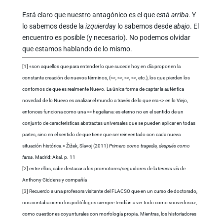
Está claro que nuestro antagónico es el que está
arriba
. Y
lo sabemos desde la
izquierda
y lo sabemos desde
abajo
. El
encuentro es posible (y necesario). No podemos olvidar
que estamos hablando de lo mismo.
[1]
«son aquellos que para entender lo que sucede hoy en día proponen la
constante creación de nuevos términos, (<
>, <
>, <
>, <
>, etc.), los que pierden los
contornos de que es realmente Nuevo. La única forma de captar la auténtica
novedad de lo Nuevo es analizar el mundo a través de lo que era <
> en lo Viejo,
entonces funciona como una <
> hegeliana: es eterno no en el sentido de un
conjunto de características abstractas universales que se pueden aplicar en todas
partes, sino en el sentido de que tiene que ser reinventado con cada nueva
situación histórica.» Žižek, Slavoj (2011)
Primero como tragedia, después como
farsa
. Madrid: Akal. p. 11
[2]
entre ellos, cabe destacar a los promotores/seguidores de la
tercera vía
de
Anthony Giddens y compañía
[3]
Recuerdo a una profesora visitante del FLACSO que en un curso de doctorado,
nos contaba como los politólogos siempre tendían a ver todo como «novedoso»,
como cuestiones coyunturales con morfología propia. Mientras, los historiadores