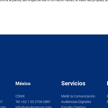
Servicios
México
CDMX
Medir la Comunicación
07
Tel:
+52 1 55 3706 0881
Audiencias Digitales
.com
info@cecubogroup.com
Estudio Creativo