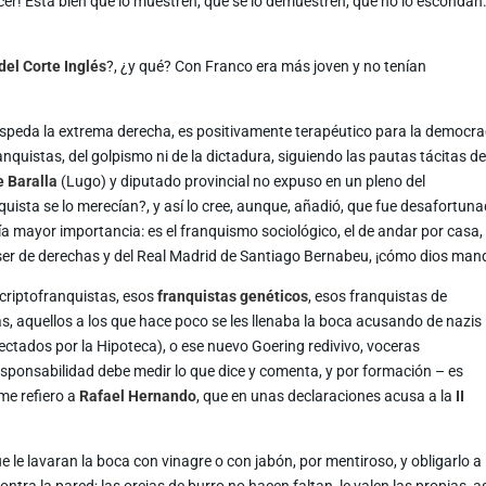
hacer! Está bien que lo muestren, que se lo demuestren, que no lo escondan
del Corte Inglés
?, ¿y qué? Con Franco era más joven y no tenían
speda la extrema derecha, es positivamente terapéutico para la democra
nquistas, del golpismo ni de la dictadura, siguiendo las pautas tácitas de
e Baralla
(Lugo) y diputado provincial no expuso en un pleno del
uista se lo merecían?, y así lo cree, aunque, añadió, que fue desafortun
ría mayor importancia: es el franquismo sociológico, el de andar por casa, 
e ser de derechas y del Real Madrid de Santiago Bernabeu, ¡cómo dios man
 criptofranquistas, esos
franquistas genéticos
, esos franquistas de
aquellos a los que hace poco se les llenaba la boca acusando de nazis 
ctados por la Hipoteca), o ese nuevo Goering redivivo, voceras
esponsabilidad debe medir lo que dice y comenta, y por formación – es
 me refiero a
Rafael Hernando
, que en unas declaraciones acusa a la
II
ue le lavaran la boca con vinagre o con jabón, por mentiroso, y obligarlo a 
ontra la pared; las orejas de burro no hacen faltan, le valen las propias, a