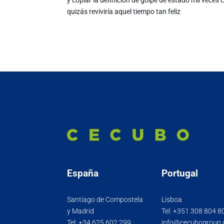
quizás reviviría aquel tiempo tan feliz
España
Portugal
Santiago de Compostela
Lisboa
y Madrid
Tel:
+351 308 804 8
Tel:
+34 625 602 299
info@cecubogroup