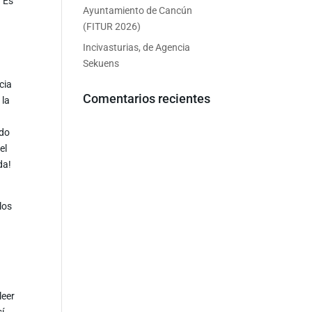
. Es
Ayuntamiento de Cancún
(FITUR 2026)
Incivasturias, de Agencia
Sekuens
cia
Comentarios recientes
 la
ado
el
da!
los
leer
sí