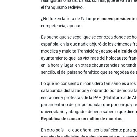
falangistas o nazis. Es así, son así, ¡qué le van a 
el franquismo redivivo.
¿No fue en la lista de Falange
el nuevo presidente 
competencia, apenas.
Es bueno que se sepa, que se conozca donde se ho
española, en la que nadie abjuró de los crímenes fra
modélica y maldita Transición: ¿acaso
el alcalde d
ayuntamiento que las víctimas del holocausto franq
en la hora y lugar; en otras circunstancias no tend
sencillo, el del paisano fanático que se regodea d
Lo que no consiento ni considero tan sano es a los
catacumba disfrazados y cobrando por demócratas, 
escraches y protestas de la PAH (Plataforma de Afe
parlamentario del grupo popular que por cargo y r
universitario y abogado- debería saber lo que dice:
República de causar un millón de muertos
.
En otro país – el que añora- sería suficiente para q
y copiar la definición de golpe de estado mil veces c