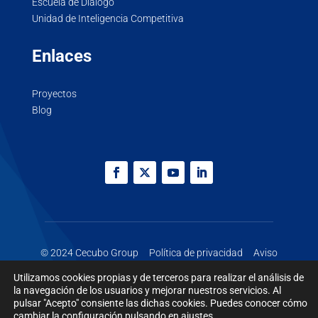
Escuela de Diálogo
Unidad de Inteligencia Competitiva
Enlaces
Proyectos
Blog
© 2024 Cecubo Group
Política de privacidad
Aviso
legal
Cookies
Utilizamos cookies propias y de terceros para realizar el análisis de
la navegación de los usuarios y mejorar nuestros servicios. Al
pulsar "Acepto" consiente las dichas cookies. Puedes conocer cómo
cambiar la configuración pulsando en
ajustes
.