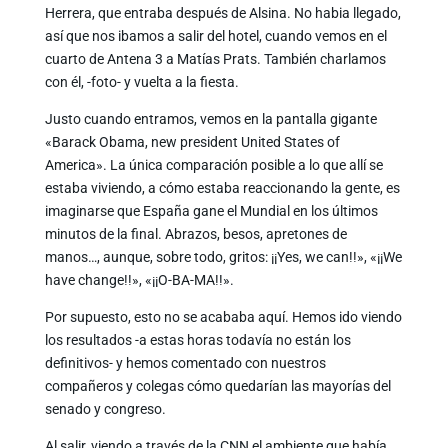
Herrera, que entraba después de Alsina. No habia llegado,
así que nos ibamos a salir del hotel, cuando vemos en el
cuarto de Antena 3 a Matías Prats. También charlamos
con él, -foto- y vuelta a la fiesta.
Justo cuando entramos, vemos en la pantalla gigante
«Barack Obama, new president United States of
America». La única comparación posible a lo que allí se
estaba viviendo, a cómo estaba reaccionando la gente, es
imaginarse que España gane el Mundial en los últimos
minutos de la final. Abrazos, besos, apretones de
manos…, aunque, sobre todo, gritos: ¡¡Yes, we can!!», «¡¡We
have change!!», «¡¡O-BA-MA!!».
Por supuesto, esto no se acababa aquí. Hemos ido viendo
los resultados -a estas horas todavía no están los
definitivos- y hemos comentado con nuestros
compañeros y colegas cómo quedarían las mayorías del
senado y congreso.
Al salir, viendo a través de la CNN el ambiente que había