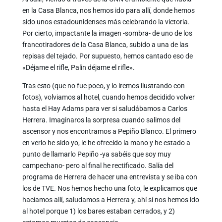
en la Casa Blanca, nos hemos ido para allí, donde hemos
sido unos estadounidenses más celebrando la victoria.
Por cierto, impactante la imagen -sombra- de uno de los
francotiradores de la Casa Blanca, subido a una de las
repisas del tejado. Por supuesto, hemos cantado eso de
«Déjame el rifle, Palin déjame el rifle».
Tras esto (que no fue poco, y lo iremos ilustrando con
fotos), volviamos al hotel, cuando hemos decidido volver
hasta el Hay Adams para ver si saludábamos a Carlos
Herrera. Imaginaros la sorpresa cuando salimos del
ascensor y nos encontramos a Pepiño Blanco. El primero
en verlo he sido yo, le he ofrecido la mano y he estado a
punto de llamarlo Pepiño -ya sabéis que soy muy
campechano- pero al final he rectificado. Salía del
programa de Herrera de hacer una entrevista y se iba con
los de TVE. Nos hemos hecho una foto, le explicamos que
hacíamos allí, saludamos a Herrera y, ahí sí nos hemos ido
al hotel porque 1) los bares estaban cerrados, y 2)