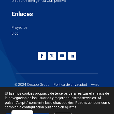
Unidad de Inteligencia Competitiva
Enlaces
Proyectos
Blog
© 2024 Cecubo Group
Política de privacidad
Aviso
legal
Cookies
Utilizamos cookies propias y de terceros para realizar el análisis de
la navegación de los usuarios y mejorar nuestros servicios. Al
pulsar "Acepto" consiente las dichas cookies. Puedes conocer cómo
cambiar la configuración pulsando en
ajustes
.