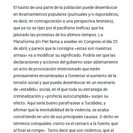
El hastío de una parte de la población puede desembocar
en levantamientos populares (puntuales y/o esporádicos,
es decir, en contraposición a una perspectiva leninista),
que ya no se rijan por el pacifismo ineficaz que ha
jalonado las protestas de los últimos tiempos. La
Plataforma ¡En Pie! llama a asediar en Congreso el día 25
de abril, y parece que la consigna «estas son nuestras
armas» va a modificar su significado. Podría ser que las
declaraciones y acciones del gobierno sean abiertamente
un acto de provocación intencionado que estén
precisamente encaminadas a fomentar el aumento de la
tensión social y que pueda desembocar en un escenario
de «estallido» social, en el que toda su estrategia de
criminalización y «profecía autocumplida» surjan su
efecto. Aquí sería bueno parafrasear a Tucídides, y
afirmar que la inevitabilidad de la violencia, se acaba
convirtiendo en uno de sus principales causas. O dicho en
términos coloquiales «tanto va el cántaro a la fuente, que
al final se rompe». Tanto decir que son violentos, que al