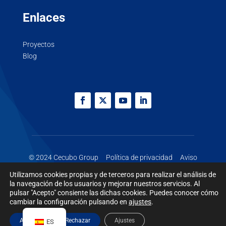
Enlaces
Proyectos
Blog
© 2024 Cecubo Group
Política de privacidad
Aviso
legal
Cookies
Utilizamos cookies propias y de terceros para realizar el análisis de
la navegación de los usuarios y mejorar nuestros servicios. Al
pulsar "Acepto" consiente las dichas cookies. Puedes conocer cómo
cambiar la configuración pulsando en
ajustes
.
Aceptar
Rechazar
Ajustes
ES