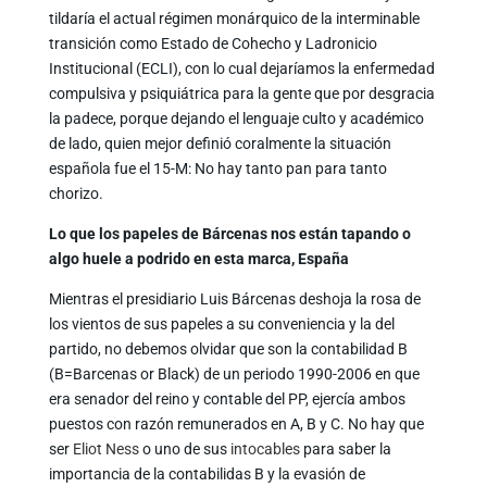
tildaría el actual régimen monárquico de la interminable
transición como Estado de Cohecho y Ladronicio
Institucional (ECLI), con lo cual dejaríamos la enfermedad
compulsiva y psiquiátrica para la gente que por desgracia
la padece, porque dejando el lenguaje culto y académico
de lado, quien mejor definió coralmente la situación
española fue el 15-M: No hay tanto pan para tanto
chorizo.
Lo que los papeles de Bárcenas nos están tapando o
algo huele a podrido en esta marca, España
Mientras el presidiario Luis Bárcenas deshoja la rosa de
los vientos de sus papeles a su conveniencia y la del
partido, no debemos olvidar que son la contabilidad B
(B=Barcenas or Black) de un periodo 1990-2006 en que
era senador del reino y contable del PP, ejercía ambos
puestos con razón remunerados en A, B y C. No hay que
ser
Eliot Ness
o uno de sus
intocables
para saber la
importancia de la contabilidas B y la evasión de