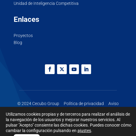
Unidad de Inteligencia Competitiva
Enlaces
Proyectos
Blog
© 2024 Cecubo Group
Política de privacidad
Aviso
legal
Cookies
Utilizamos cookies propias y de terceros para realizar el análisis de
la navegación de los usuarios y mejorar nuestros servicios. Al
pulsar "Acepto" consiente las dichas cookies. Puedes conocer cómo
cambiar la configuración pulsando en
ajustes
.