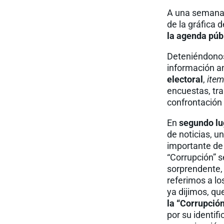
A una semana 
de la gráfica
la agenda públ
Deteniéndonos
información a
electoral
,
ite
encuestas, tra
confrontación p
En
segundo lu
de noticias, 
importante de
“Corrupción” s
sorprendente,
referimos a l
ya dijimos, qu
la “Corrupción
por su identif