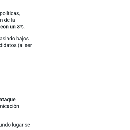
olíticas,
n de la
, con un 3%
.
masiado bajos
idatos (al ser
 ataque
nicación
gundo lugar se