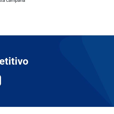
 esta campaña
titivo