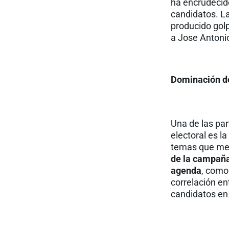
ha encrudecid
candidatos. La
producido golp
a Jose Antonio
Dominación d
Una de las pa
electoral es l
temas que mejo
de la campaña
agenda
, como
correlación en
candidatos en