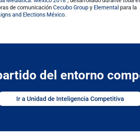
a Mediática. México 2018
”, desarrollado durante toda
toras de comunicación
Cecubo Group
y
Elemental
para la
gns and Elections México
.
artido del entorno compe
Ir a Unidad de Inteligencia Competitiva