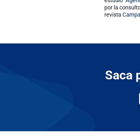
estudio “
Agend
por la consul
revista
Campai
Saca p