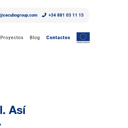
o@cecubogroup.com
+34 881 03 11 15
Proyectos
Blog
Contactos
. Así
.