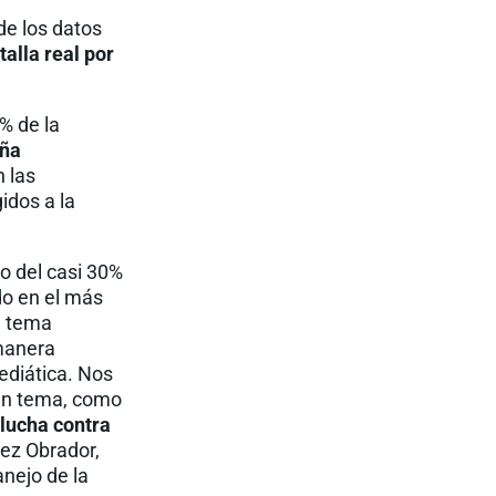
de los datos
alla real por
% de la
aña
n las
idos a la
 del casi 30%
do en el más
l tema
 manera
ediática. Nos
 un tema, como
 lucha contra
pez Obrador,
anejo de la