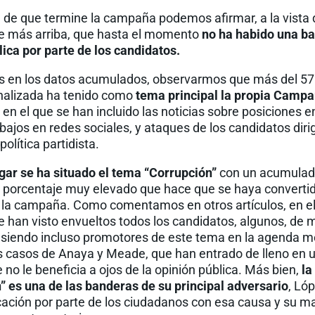
de que termine la campaña podemos afirmar, a la vista 
 de más arriba, que hasta el momento
no ha habido una bat
ica por parte de los candidatos.
 en los datos acumulados, observarmos que más del 57
nalizada ha tenido como
tema principal la propia Camp
m
en el que se han incluido las noticias sobre posiciones e
bajos en redes sociales, y ataques de los candidatos dirig
olítica partidista.
gar se ha situado el tema “Corrupción”
con un acumulado
un porcentaje muy elevado que hace que se haya converti
 la campaña. Como comentamos en otros artículos, en e
e han visto envueltos todos los candidatos, algunos, de
 siendo incluso promotores de este tema en la agenda m
os casos de Anaya y Meade, que han entrado de lleno en
e no le beneficia a ojos de la opinión pública. Más bien,
la
” es una de las banderas de su principal adversario
, Ló
icación por parte de los ciudadanos con esa causa y su m