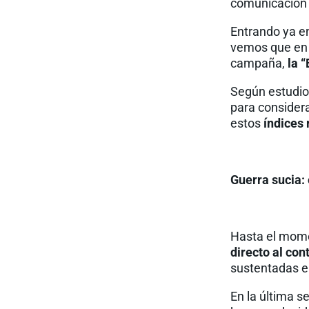
comunicación 
Entrando ya en
vemos que en t
campaña,
la 
Según estudio
para consider
estos
índices
Guerra sucia:
Hasta el mome
directo al con
sustentadas en
En la última s