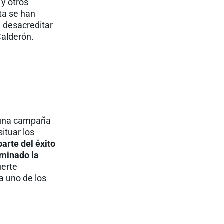
 y otros
sta se han
a desacreditar
Calderón.
n una campaña
ituar los
arte del éxito
ominado la
uerte
a uno de los