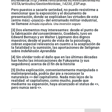
incrementar.
http://www.revistatenea.es/RevistaAtenea/RE
VISTA/articulos/GestionNoticias_14230_ESP.asp
.
Pero puestos a sacarle seriedad, no puedo resistirme a
mencionar que la exposición y el documento de
presentación, donde se explicaban las virtudes de esta
(entre más) «joya(s)» del entramado militar-industrial,
se llamase
Armada española. Una inversión segura
[3] Dos elementos muy interesantes: desde el punto de
la
fabricación del consentimiento
, Goebbels, tuvo en
Edward Bernays y en Walter Lippmann dos dignos
maestros; desde el punto de vista de la psicología,
cobran especial relevancia en cuanto a la aceptación de
la fatalidad y la sumisión, las aportaciones de Seligman
sobre
Indefensión Aprendida
[4] Sin olvidar todo el daño que en las últimas décadas
han hecho las intoxicaciones de Fukuyama (y sus
seguidores) acerca de
El fin de la historia
[5] Dicha explicación, convenientemente manipulada o
malinterpretada, podría dar pie a reconocer la
naturaleza <
> del capitalismo. Nada más lejos de la
realidad: el capitalismo, como mucho, puede que
mediante su expansión, haya alcanzado el status de <
>,
pero nunca será <
>.