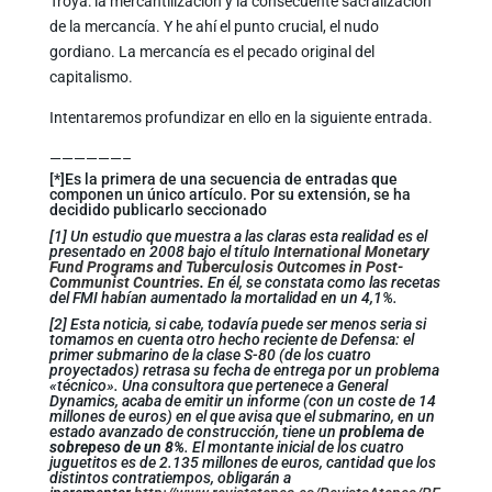
Troya: la mercantilización y la consecuente sacralización
de la mercancía. Y he ahí el punto crucial, el nudo
gordiano. La mercancía es el pecado original del
capitalismo.
Intentaremos profundizar en ello en la siguiente entrada.
——————–
[*]Es la primera de una secuencia de entradas que
componen un único artículo. Por su extensión, se ha
decidido publicarlo seccionado
[1] Un estudio que muestra a las claras esta realidad es el
presentado en 2008 bajo el título
International Monetary
Fund Programs and Tuberculosis Outcomes in Post-
Communist Countries
.
En él, se constata como las recetas
del FMI habían aumentado la mortalidad en un 4,1%.
[2] Esta noticia, si cabe, todavía puede ser menos seria si
tomamos en cuenta otro hecho reciente de Defensa: el
primer submarino de la clase S-80 (de los cuatro
proyectados) retrasa su fecha de entrega por un problema
«técnico». Una consultora que pertenece a General
Dynamics, acaba de emitir un informe (con un coste de 14
millones de euros) en el que avisa que el submarino, en un
estado avanzado de construcción, tiene un
problema de
sobrepeso de un 8%
. El montante inicial de los cuatro
juguetitos es de 2.135 millones de euros, cantidad que los
distintos contratiempos, obligarán a