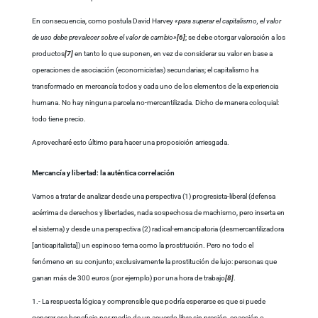
En consecuencia, como postula David Harvey
«para superar el capitalismo, el valor
de uso debe prevalecer sobre el valor de cambio»
[6]
; se debe otorgar valoración a los
productos
[7]
en tanto lo que suponen, en vez de considerar su valor en base a
operaciones de asociación (economicistas) secundarias; el capitalismo ha
transformado en mercancía todos y cada uno de los elementos de la experiencia
humana. No hay ninguna parcela no-mercantilizada. Dicho de manera coloquial:
todo tiene precio.
Aprovecharé esto último para hacer una proposición arriesgada.
Mercancía y libertad: la auténtica correlación
Vamos a tratar de analizar desde una perspectiva (1) progresista-liberal (defensa
acérrima de derechos y libertades, nada sospechosa de machismo, pero inserta en
el sistema) y desde una perspectiva (2) radical-emancipatoria (desmercantilizadora
[anticapitalista]) un espinoso tema como la prostitución. Pero no todo el
fenómeno en su conjunto; exclusivamente la prostitución de lujo: personas que
ganan más de 300 euros (por ejemplo) por una hora de trabajo
[8]
.
1.- La respuesta lógica y comprensible que podría esperarse es que si puede
generar ese beneficio por medio de un acuerdo libre sin presión, coacción o