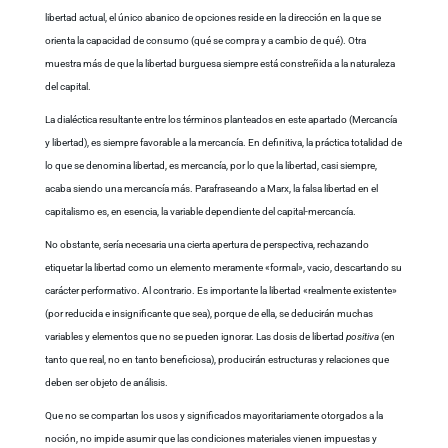
libertad actual, el único abanico de opciones reside en la dirección en la que se
orienta la capacidad de consumo (qué se compra y a cambio de qué). Otra
muestra más de que la libertad burguesa siempre está constreñida a la naturaleza
del capital.
La dialéctica resultante entre los términos planteados en este apartado (Mercancía
y libertad), es siempre favorable a la mercancía. En definitiva, la práctica totalidad de
lo que se denomina libertad, es mercancía, por lo que la libertad, casi siempre,
acaba siendo una mercancía más. Parafraseando a Marx, la falsa libertad en el
capitalismo es, en esencia, la variable dependiente del capital-mercancía.
No obstante, sería necesaria una cierta apertura de perspectiva, rechazando
etiquetar la libertad como un elemento meramente «formal», vacio, descartando su
carácter performativo. Al contrario. Es importante la libertad «realmente existente»
(por reducida e insignificante que sea), porque de ella, se deducirán muchas
variables y elementos que no se pueden ignorar. Las dosis de libertad
positiva
(en
tanto que real, no en tanto beneficiosa), producirán estructuras y relaciones que
deben ser objeto de análisis.
Que no se compartan los usos y significados mayoritariamente otorgados a la
noción, no impide asumir que las condiciones materiales vienen impuestas y