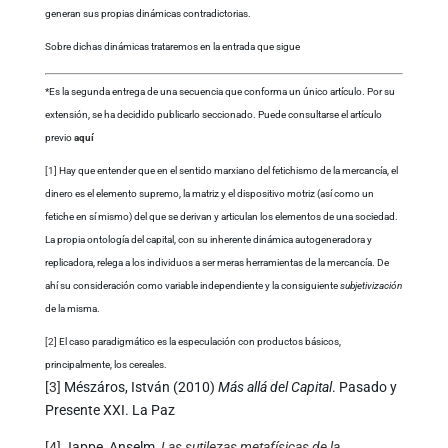
generan sus propias dinámicas contradictorias.
Sobre dichas dinámicas trataremos en la entrada que sigue
*Es la segunda entrega de una secuencia que conforma un único artículo. Por su
extensión, se ha decidido publicarlo seccionado. Puede consultarse el artículo
previo
aquí
[1]
Hay que entender que en el sentido marxiano del fetichismo de la mercancía, el
dinero es el elemento supremo, la matriz y el dispositivo motriz (así como un
fetiche en sí mismo) del que se derivan y articulan los elementos de una sociedad.
La propia ontología del capital, con su inherente dinámica autogeneradora y
replicadora, relega a los individuos a ser meras herramientas de la mercancía. De
ahí su consideración como variable independiente y la consiguiente
subjetivización
de la misma.
[2]
El caso paradigmático es la especulación con productos básicos,
principalmente, los cereales.
[3]
Mészáros, István (2010)
Más allá del Capital
. Pasado y
Presente XXI. La Paz
[4]
Jappe, Anselm,
Las sutilezas metafísicas de la