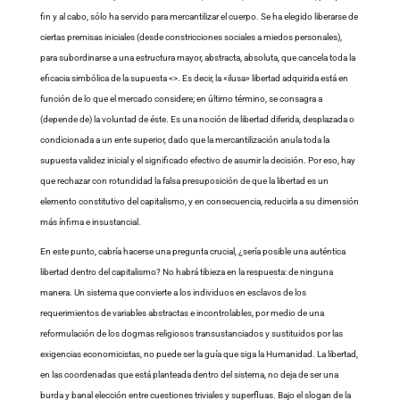
fin y al cabo, sólo ha servido para mercantilizar el cuerpo. Se ha elegido liberarse de
ciertas premisas iniciales (desde constricciones sociales a miedos personales),
para subordinarse a una estructura mayor, abstracta, absoluta, que cancela toda la
eficacia simbólica de la supuesta <
>. Es decir, la «ilusa» libertad adquirida está en
función de lo que el mercado considere; en último término, se consagra a
(depende de) la voluntad de éste. Es una noción de libertad diferida, desplazada o
condicionada a un ente superior, dado que la mercantilización anula toda la
supuesta validez inicial y el significado efectivo de asumir la decisión. Por eso, hay
que rechazar con rotundidad la falsa presuposición de que la libertad es un
elemento constitutivo del capitalismo, y en consecuencia, reducirla a su dimensión
más ínfima e insustancial.
En este punto, cabría hacerse una pregunta crucial, ¿sería posible una auténtica
libertad dentro del capitalismo? No habrá tibieza en la respuesta: de ninguna
manera. Un sistema que convierte a los individuos en esclavos de los
requerimientos de variables abstractas e incontrolables, por medio de una
reformulación de los dogmas religiosos transustanciados y sustituidos por las
exigencias economicistas, no puede ser la guía que siga la Humanidad. La libertad,
en las coordenadas que está planteada dentro del sistema, no deja de ser una
burda y banal elección entre cuestiones triviales y superfluas. Bajo el slogan de la