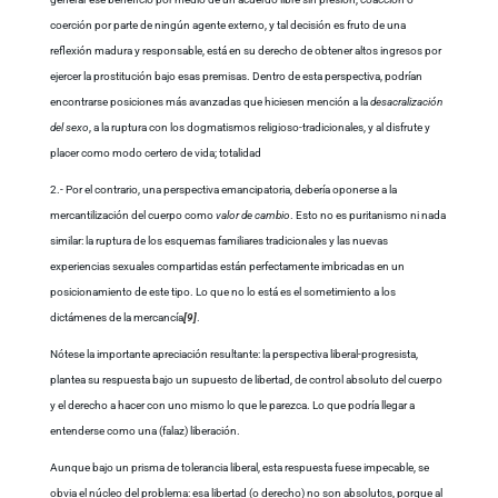
coerción por parte de ningún agente externo, y tal decisión es fruto de una
reflexión madura y responsable, está en su derecho de obtener altos ingresos por
ejercer la prostitución bajo esas premisas. Dentro de esta perspectiva, podrían
encontrarse posiciones más avanzadas que hiciesen mención a la
desacralización
del sexo
, a la ruptura con los dogmatismos religioso-tradicionales, y al disfrute y
placer como modo certero de vida; totalidad
2.- Por el contrario, una perspectiva emancipatoria, debería oponerse a la
mercantilización del cuerpo como
valor de cambio
. Esto no es puritanismo ni nada
similar: la ruptura de los esquemas familiares tradicionales y las nuevas
experiencias sexuales compartidas están perfectamente imbricadas en un
posicionamiento de este tipo. Lo que no lo está es el sometimiento a los
dictámenes de la mercancía
[9]
.
Nótese la importante apreciación resultante: la perspectiva liberal-progresista,
plantea su respuesta bajo un supuesto de libertad, de control absoluto del cuerpo
y el derecho a hacer con uno mismo lo que le parezca. Lo que podría llegar a
entenderse como una (falaz) liberación.
Aunque bajo un prisma de tolerancia liberal, esta respuesta fuese impecable, se
obvia el núcleo del problema: esa libertad (o derecho) no son absolutos, porque al