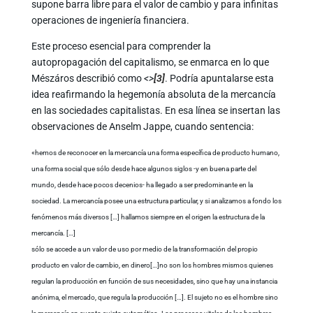
supone barra libre para el valor de cambio y para infinitas
operaciones de ingeniería financiera.
Este proceso esencial para comprender la
autopropagación del capitalismo, se enmarca en lo que
Mészáros describió como
<
>
[3]
. Podría apuntalarse esta
idea reafirmando la hegemonía absoluta de la mercancía
en las sociedades capitalistas. En esa línea se insertan las
observaciones de Anselm Jappe, cuando sentencia:
«hemos de reconocer en la mercancía una forma específica de producto humano,
una forma social que sólo desde hace algunos siglos -y en buena parte del
mundo, desde hace pocos decenios- ha llegado a ser predominante en la
sociedad. La mercancía posee una estructura particular, y si analizamos a fondo los
fenómenos más diversos […] hallamos siempre en el origen la estructura de la
mercancía. […]
sólo se accede a un valor de uso por medio de la transformación del propio
producto en valor de cambio, en dinero[…]no son los hombres mismos quienes
regulan la producción en función de sus necesidades, sino que hay una instancia
anónima, el mercado, que regula la producción […]. El sujeto no es el hombre sino