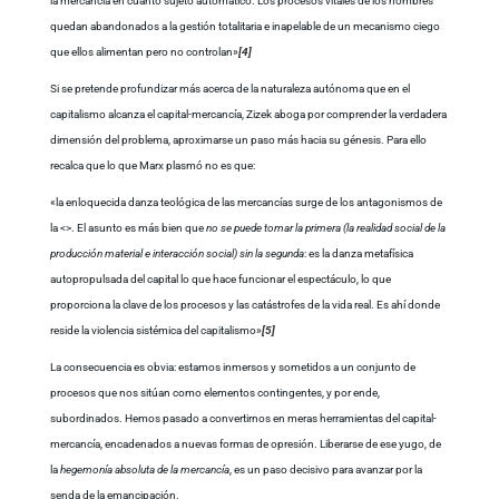
la mercancía en cuanto sujeto automático. Los procesos vitales de los hombres
quedan abandonados a la gestión totalitaria e inapelable de un mecanismo ciego
que ellos alimentan pero no controlan»
[4]
Si se pretende profundizar más acerca de la naturaleza autónoma que en el
capitalismo alcanza el capital-mercancía, Zizek aboga por comprender la verdadera
dimensión del problema, aproximarse un paso más hacia su génesis. Para ello
recalca que lo que Marx plasmó no es que:
«la enloquecida danza teológica de las mercancías surge de los antagonismos de
la <
>. El asunto es más bien que
no se puede tomar la primera (la realidad social de la
producción material e interacción social) sin la segunda
: es la danza metafísica
autopropulsada del capital lo que hace funcionar el espectáculo, lo que
proporciona la clave de los procesos y las catástrofes de la vida real. Es ahí donde
reside la violencia sistémica del capitalismo»
[5]
La consecuencia es obvia: estamos inmersos y sometidos a un conjunto de
procesos que nos sitúan como elementos contingentes, y por ende,
subordinados. Hemos pasado a convertirnos en meras herramientas del capital-
mercancía, encadenados a nuevas formas de opresión. Liberarse de ese yugo, de
la
hegemonía absoluta de la mercancía
, es un paso decisivo para avanzar por la
senda de la emancipación.