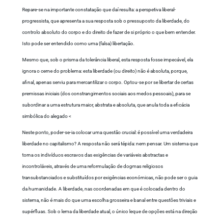
Repare-se na importante constatação que daí resulta: a perspetiva liberal-
progressista, que apresenta a sua resposta sob o pressuposto da liberdade, do
controlo absoluto do corpo e do direito de fazer de si próprio o que bem entender.
Isto pode ser entendido como uma (falsa) libertação.
Mesmo que, sob o prisma da tolerância liberal, esta resposta fosse impecável, ela
ignora o cerne do problema: esta liberdade (ou direito) não é absoluta, porque,
afinal, apenas serviu para mercantilizar o corpo. Optou-se por se libertar de certas
premissas iniciais (dos constrangimentos sociais aos medos pessoais), para se
subordinar a uma estrutura maior, abstrata e absoluta, que anula toda a eficácia
simbólica do alegado <
Neste ponto, poder-se-ia colocar uma questão crucial: é possível uma verdadeira
liberdade no capitalismo? A resposta não será tépida: nem pensar. Um sistema que
torna os indivíduos escravos das exigências de variáveis abstractas e
incontroláveis, através de uma reformulação de dogmas religiosos
transubstanciados e substituídos por exigências económicas, não pode ser o guia
da humanidade. A liberdade, nas coordenadas em que é colocada dentro do
sistema, não é mais do que uma escolha grosseira e banal entre questões triviais e
supérfluas. Sob o lema da liberdade atual, o único leque de opções está na direção