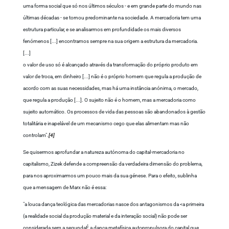
uma forma social que só nos últimos séculos - e em grande parte do mundo nas
últimas décadas - se tornou predominante na sociedade. A mercadoria tem uma
estrutura particular, e se analisarmos em profundidade os mais diversos
fenómenos [...] encontramos sempre na sua origem a estrutura da mercadoria.
[...]
o valor de uso só é alcançado através da transformação do próprio produto em
valor de troca, em dinheiro [...] não é o próprio homem que regula a produção de
acordo com as suas necessidades, mas há uma instância anónima, o mercado,
que regula a produção [...]. O sujeito não é o homem, mas a mercadoria como
sujeito automático. Os processos de vida das pessoas são abandonados à gestão
totalitária e inapelável de um mecanismo cego que elas alimentam mas não
controlam".
[4]
Se quisermos aprofundar a natureza autónoma do capital-mercadoria no
capitalismo, Zizek defende a compreensão da verdadeira dimensão do problema,
para nos aproximarmos um pouco mais da sua génese. Para o efeito, sublinha
que a mensagem de Marx não é essa:
"a louca dança teológica das mercadorias nasce dos antagonismos da <
a primeira
(a realidade social da produção material e da interação social) não pode ser
considerada sem a segundaÉ a dança metafísica autopropulsora do capital que