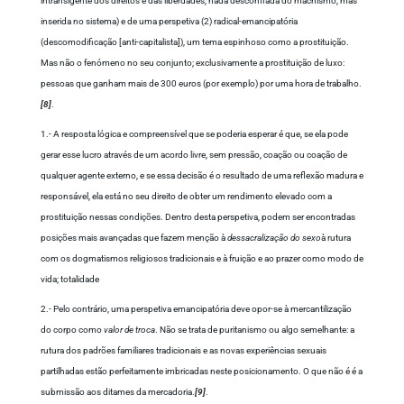
intransigente dos direitos e das liberdades, nada desconfiada do machismo, mas
inserida no sistema) e de uma perspetiva (2) radical-emancipatória
(descomodificação [anti-capitalista]), um tema espinhoso como a prostituição.
Mas não o fenómeno no seu conjunto; exclusivamente a prostituição de luxo:
pessoas que ganham mais de 300 euros (por exemplo) por uma hora de trabalho.
[8]
.
1.- A resposta lógica e compreensível que se poderia esperar é que, se ela pode
gerar esse lucro através de um acordo livre, sem pressão, coação ou coação de
qualquer agente externo, e se essa decisão é o resultado de uma reflexão madura e
responsável, ela está no seu direito de obter um rendimento elevado com a
prostituição nessas condições. Dentro desta perspetiva, podem ser encontradas
posições mais avançadas que fazem menção à
dessacralização do sexo
à rutura
com os dogmatismos religiosos tradicionais e à fruição e ao prazer como modo de
vida; totalidade
2.- Pelo contrário, uma perspetiva emancipatória deve opor-se à mercantilização
do corpo como
valor de troca
. Não se trata de puritanismo ou algo semelhante: a
rutura dos padrões familiares tradicionais e as novas experiências sexuais
partilhadas estão perfeitamente imbricadas neste posicionamento. O que não é é a
submissão aos ditames da mercadoria.
[9]
.