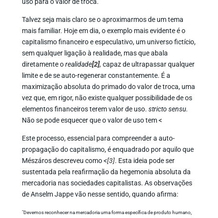
uso para o valor de troca.
Talvez seja mais claro se o aproximarmos de um tema
mais familiar. Hoje em dia, o exemplo mais evidente é o
capitalismo financeiro e especulativo, um universo fictício,
sem qualquer ligação à realidade, mas que abala
diretamente o
realidade
[2]
,
capaz de ultrapassar qualquer
limite e de se auto-regenerar constantemente. É a
maximização absoluta do primado do valor de troca, uma
vez que, em rigor, não existe qualquer possibilidade de os
elementos financeiros terem valor de uso.
stricto sensu
.
Não se pode esquecer que o valor de uso tem <
Este processo, essencial para compreender a auto-
propagação do capitalismo, é enquadrado por aquilo que
Mészáros descreveu como
<
[3]
. Esta ideia pode ser
sustentada pela reafirmação da hegemonia absoluta da
mercadoria nas sociedades capitalistas. As observações
de Anselm Jappe vão nesse sentido, quando afirma:
"Devemos reconhecer na mercadoria uma forma específica de produto humano,