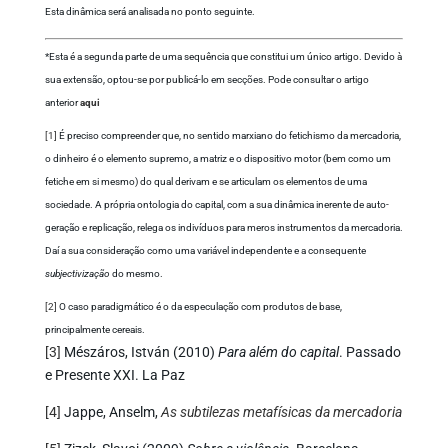
Esta dinâmica será analisada no ponto seguinte.
*Esta é a segunda parte de uma sequência que constitui um único artigo. Devido à
sua extensão, optou-se por publicá-lo em secções. Pode consultar o artigo
anterior
aqui
[1]
É preciso compreender que, no sentido marxiano do fetichismo da mercadoria,
o dinheiro é o elemento supremo, a matriz e o dispositivo motor (bem como um
fetiche em si mesmo) do qual derivam e se articulam os elementos de uma
sociedade. A própria ontologia do capital, com a sua dinâmica inerente de auto-
geração e replicação, relega os indivíduos para meros instrumentos da mercadoria.
Daí a sua consideração como uma variável independente e a consequente
subjectivização
do mesmo.
[2]
O caso paradigmático é o da especulação com produtos de base,
principalmente cereais.
[3]
Mészáros, István (2010)
Para além do capital
. Passado
e Presente XXI. La Paz
[4]
Jappe, Anselm,
As subtilezas metafísicas da mercadoria