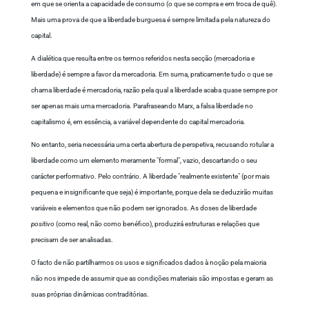
em que se orienta a capacidade de consumo (o que se compra e em troca de quê).
Mais uma prova de que a liberdade burguesa é sempre limitada pela natureza do
capital.
A dialética que resulta entre os termos referidos nesta secção (mercadoria e
liberdade) é sempre a favor da mercadoria. Em suma, praticamente tudo o que se
chama liberdade é mercadoria, razão pela qual a liberdade acaba quase sempre por
ser apenas mais uma mercadoria. Parafraseando Marx, a falsa liberdade no
capitalismo é, em essência, a variável dependente do capital mercadoria.
No entanto, seria necessária uma certa abertura de perspetiva, recusando rotular a
liberdade como um elemento meramente "formal", vazio, descartando o seu
carácter performativo. Pelo contrário. A liberdade "realmente existente" (por mais
pequena e insignificante que seja) é importante, porque dela se deduzirão muitas
variáveis e elementos que não podem ser ignorados. As doses de liberdade
positivo
(como real, não como benéfico), produzirá estruturas e relações que
precisam de ser analisadas.
O facto de não partilharmos os usos e significados dados à noção pela maioria
não nos impede de assumir que as condições materiais são impostas e geram as
suas próprias dinâmicas contraditórias.