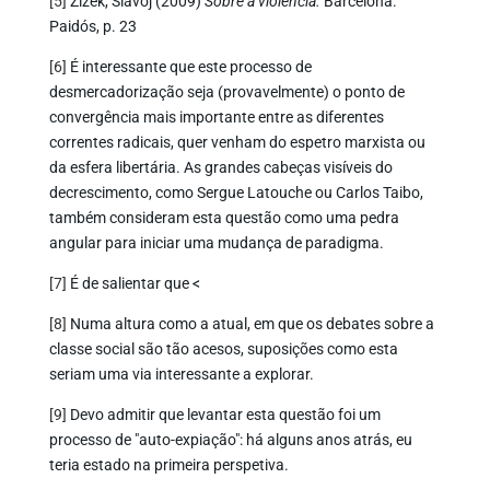
[5]
Zizek, Slavoj (2009)
Sobre a violência.
Barcelona.
Paidós, p. 23
[6]
É interessante que este processo de
desmercadorização seja (provavelmente) o ponto de
convergência mais importante entre as diferentes
correntes radicais, quer venham do espetro marxista ou
da esfera libertária. As grandes cabeças visíveis do
decrescimento, como Sergue Latouche ou Carlos Taibo,
também consideram esta questão como uma pedra
angular para iniciar uma mudança de paradigma.
[7]
É de salientar que <
[8]
Numa altura como a atual, em que os debates sobre a
classe social são tão acesos, suposições como esta
seriam uma via interessante a explorar.
[9]
Devo admitir que levantar esta questão foi um
processo de "auto-expiação": há alguns anos atrás, eu
teria estado na primeira perspetiva.