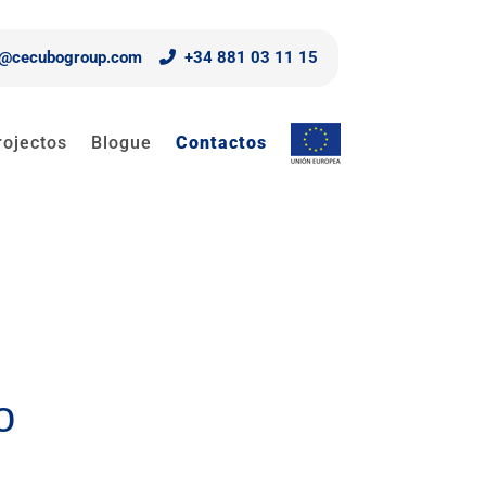
o@cecubogroup.com
+34 881 03 11 15
rojectos
Blogue
Contactos
o