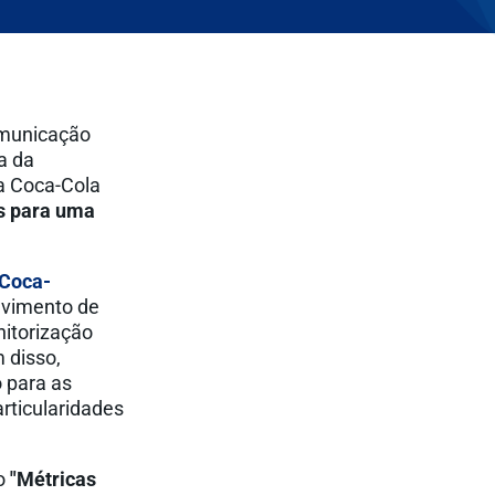
omunicação
a da
 a Coca-Cola
os para uma
 Coca-
lvimento de
nitorização
 disso,
o para as
rticularidades
to
"Métricas