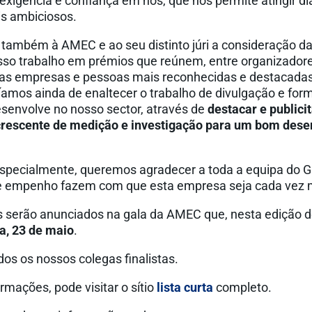
 exigência e confiança em nós, que nos permite atingir d
is ambiciosos.
ambém à AMEC e ao seu distinto júri a consideração d
osso trabalho em prémios que reúnem, entre organizador
, as empresas e pessoas mais reconhecidas e destacada
ríamos ainda de enaltecer o trabalho de divulgação e fo
senvolve no nosso sector, através de
destacar e publicit
crescente de medição e investigação para um bom des
 especialmente, queremos agradecer a toda a equipa do
 e empenho fazem com que esta empresa seja cada vez 
 serão anunciados na gala da AMEC que, nesta edição d
a, 23 de maio
.
dos os nossos colegas finalistas.
rmações, pode visitar o sítio
lista curta
completo.