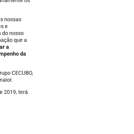
iariamente os
as nossas
es e
s do nosso
rmação que a
ar a
empenho da
 Grupo CECUBO,
maior.
e 2019, terá