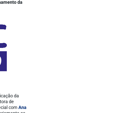
onamento da
icação da
tora de
ecial com
Ana