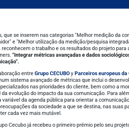
 que se inserem nas categorias "Melhor medição da c
dor" e "Melhor utilização da medição/pesquisa integrad
 reconhecem o trabalho e os resultados do projeto para
ners.
"Integrar métricas avançadas e dados sociológic
icação".
laboração entre
Grupo CECUBO
y
Parceiros europeus da
num sistema avançado de métricas que inclui o desenvo
specializados nas prioridades do cliente, bem como a mo
 da evolução do impacto da sua comunicação. Para além
a variável da agenda pública para orientar a comunicaçã
preocupações da sociedade a que se destina, nas suas pa
cter cada vez mais mutável.
upo Cecubo já recebeu o primeiro prémio pelo seu proje