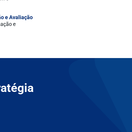
ão e Avaliação
gação e
ratégia