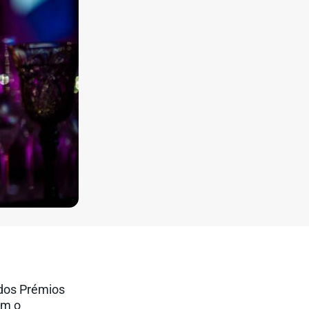
 dos Prémios
om o