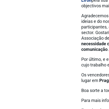
Lirón
pela sua
objectivos ma
Agradecemos t
ideias e do n
participantes
sector. Gosta
Associação de
necessidade 
comunicação
.
Por último, e
cujo trabalho
Os vencedores
lugar em
Prag
Boa sorte a to
Para mais info