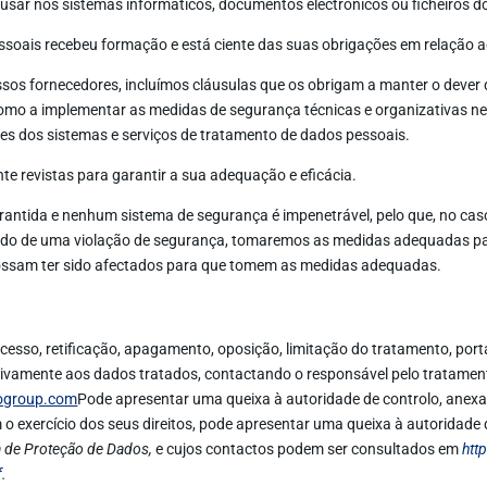
usar nos sistemas informáticos, documentos electrónicos ou ficheiros do 
ssoais recebeu formação e está ciente das suas obrigações em relação 
os fornecedores, incluímos cláusulas que os obrigam a manter o dever d
omo a implementar as medidas de segurança técnicas e organizativas nec
ntes dos sistemas e serviços de tratamento de dados pessoais.
e revistas para garantir a sua adequação e eficácia.
rantida e nenhum sistema de segurança é impenetrável, pelo que, no cas
do de uma violação de segurança, tomaremos as medidas adequadas para i
e possam ter sido afectados para que tomem as medidas adequadas.
acesso, retificação, apagamento, oposição, limitação do tratamento, port
lativamente aos dados tratados, contactando o responsável pelo tratame
ogroup.com
Pode apresentar uma queixa à autoridade de controlo, anexa
 o exercício dos seus direitos, pode apresentar uma queixa à autoridade 
 de Proteção de Dados,
e cujos contactos podem ser consultados em
htt
f
.