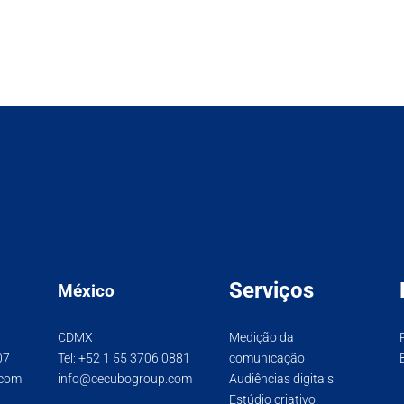
Serviços
México
CDMX
Medição da
07
Tel:
+52 1 55 3706 0881
comunicação
.com
info@cecubogroup.com
Audiências digitais
Estúdio criativo