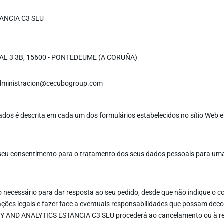
TANCIA C3 SLU
L 3 3B, 15600 - PONTEDEUME (A CORUÑA)
administracion@cecubogroup.com
ados é descrita em cada um dos formulários estabelecidos no sítio Web 
seu consentimento para o tratamento dos seus dados pessoais para uma 
ecessário para dar resposta ao seu pedido, desde que não indique o con
ções legais e fazer face a eventuais responsabilidades que possam deco
EGY AND ANALYTICS ESTANCIA C3 SLU procederá ao cancelamento ou à re