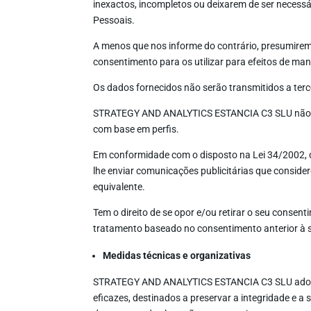
inexactos, incompletos ou deixarem de ser necessá
Pessoais.
A menos que nos informe do contrário, presumirem
consentimento para os utilizar para efeitos de man
Os dados fornecidos não serão transmitidos a terce
STRATEGY AND ANALYTICS ESTANCIA C3 SLU não ela
com base em perfis.
Em conformidade com o disposto na Lei 34/2002, d
lhe enviar comunicações publicitárias que conside
equivalente.
Tem o direito de se opor e/ou retirar o seu conse
tratamento baseado no consentimento anterior à su
Medidas técnicas e organizativas
STRATEGY AND ANALYTICS ESTANCIA C3 SLU adopta m
eficazes, destinados a preservar a integridade e 