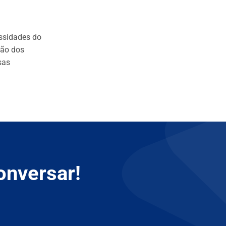
ssidades do
ção dos
sas
onversar!