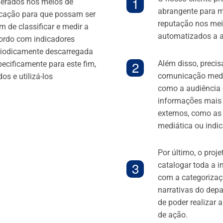
gerados nos meios de
abrangente para m
cação para que possam ser
reputação nos mei
m de classificar e medir a
automatizados a a
ordo com indicadores
eriodicamente descarregada
Além disso, preci
cificamente para este fim,
comunicação mediá
s e utilizá-los
como a audiência 
informações mais
externos, como as
mediática ou indi
Por último, o proje
catalogar toda a i
com a categorizaçã
narrativas do dep
de poder realizar
de ação.