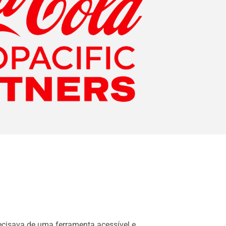
recisava de uma ferramenta acessível e