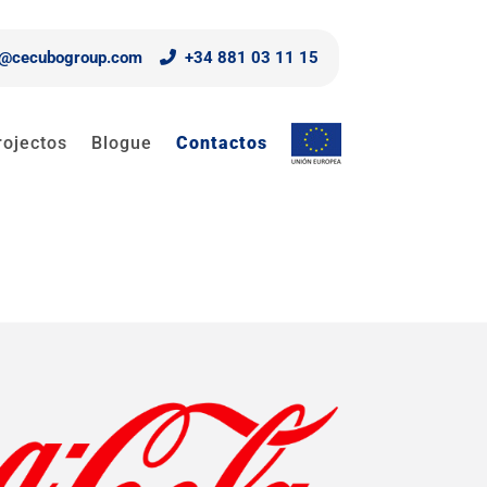
o@cecubogroup.com
+34 881 03 11 15
rojectos
Blogue
Contactos