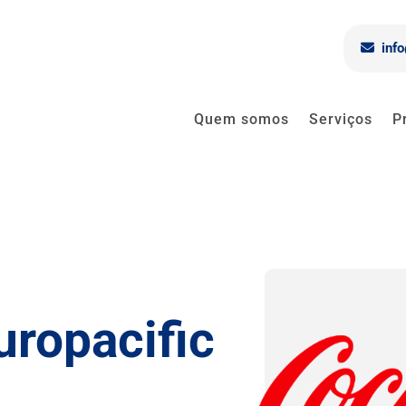
inf
Quem somos
Serviços
P
uropacific