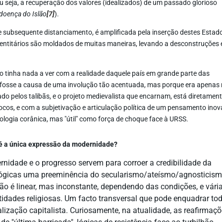
u seja, a recuperação dos valores (idealizados) de um passado glorioso
doença do Islão
[7]
).
, e subsequente distanciamento, é amplificada pela inserção destes Estad
 identitários são moldados de muitas maneiras, levando a desconstruções 
tinha nada a ver com a realidade daquele país em grande parte das
o fosse a causa de uma involução tão acentuada, mas porque era apenas
do pelos talibãs, e o projeto medievalista que encarnam, está diretamen
locos, e com a subjetivação e articulação política de um pensamento inov
ologia corânica, mas "útil" como força de choque face à URSS.
 é a única expressão da modernidade?
nidade e o progresso servem para corroer a credibilidade da
lógicas uma preeminência do secularismo/ateísmo/agnosticism
 não é linear, mas inconstante, dependendo das condições, e vári
idades religiosas. Um facto transversal que pode enquadrar to
alização capitalista. Curiosamente, na atualidade, as reafirmaç