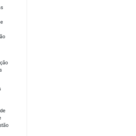
as
ue
ção
nção
s
s
 de
e
stão