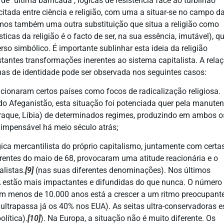
e "última barricada", lógicas de resistência face ao turbilhão
icitada entre ciência e religião, com uma a situar-se no campo d
amos também uma outra substituição que situa a religião como
icas da religião é o facto de ser, na sua essência, imutável), q
rso simbólico. É importante sublinhar esta ideia da religião
antes transformações inerentes ao sistema capitalista. A rela
mas de identidade pode ser observada nos seguintes casos:
icionaram certos países como focos de radicalização religiosa.
o do Afeganistão, esta situação foi potenciada quer pela manute
(Iraque, Líbia) de determinados regimes, produzindo em ambos o
 impensável há meio século atrás;
ógica mercantilista do próprio capitalismo, juntamente com certa
orrentes do maio de 68, provocaram uma atitude reacionária e o
listas.
[9]
(nas suas diferentes denominações). Nos últimos
A estão mais impactantes e difundidas do que nunca. O número
em menos de 10.000 anos está a crescer a um ritmo preocupant
ultrapassa já os 40% nos EUA). As seitas ultra-conservadoras e
lítica).
[10]
). Na Europa, a situação não é muito diferente. Os