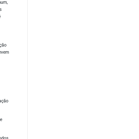
mum,
s
é
ação
devem
mação
ue
todos