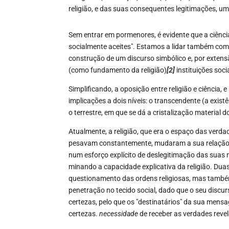
religião, e das suas consequentes legitimações, um
Sem entrar em pormenores, é evidente que a ciênc
socialmente aceites". Estamos a lidar também com
construção de um discurso simbólico e, por extens
(como fundamento da religião)
[2]
instituições soc
Simplificando, a oposição entre religião e ciência, 
implicações a dois níveis: o transcendente (a exis
o terrestre, em que se dá a cristalização material do
Atualmente, a religião, que era o espaço das verdad
pesavam constantemente, mudaram a sua relação
num esforço explícito de deslegitimação das suas 
minando a capacidade explicativa da religião. Dua
questionamento das ordens religiosas, mas também 
penetração no tecido social, dado que o seu discu
certezas, pelo que os "destinatários" da sua mensa
certezas.
necessidade
de receber as verdades reve