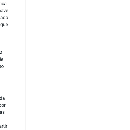
tica
have
nado
 que
va
de
so
 da
por
mas
;
rtir