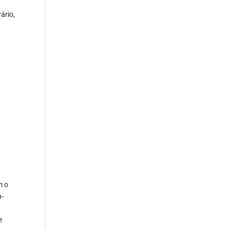
ário,
m o
n-
e