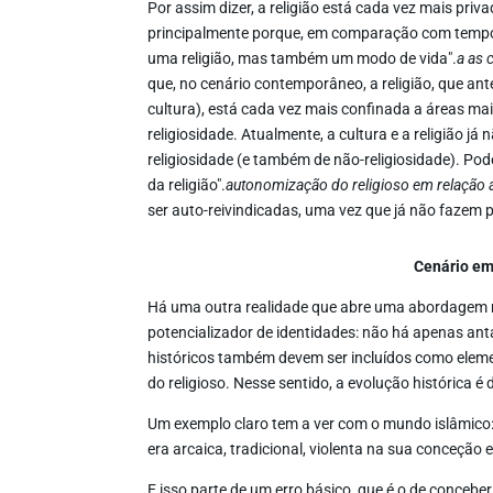
Por assim dizer, a religião está cada vez mais pr
principalmente porque, em comparação com tempos 
uma religião, mas também um modo de vida".
a
as 
que, no cenário contemporâneo, a religião, que ante
cultura), está cada vez mais confinada a áreas mai
religiosidade. Atualmente, a cultura e a religião j
religiosidade (e também de não-religiosidade). Po
da religião".
autonomização do religioso em relação a
ser auto-reivindicadas, uma vez que já não fazem 
Cenário em
Há uma outra realidade que abre uma abordagem m
potencializador de identidades: não há apenas anta
históricos também devem ser incluídos como eleme
do religioso. Nesse sentido, a evolução histórica é 
Um exemplo claro tem a ver com o mundo islâmico:
era arcaica, tradicional, violenta na sua conceção
E isso parte de um erro básico, que é o de conceber