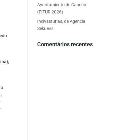
Ayuntamiento de Cancún
(FITUR 2026)
Incivasturias, de Agencia
Sekuens
medo
Comentários recentes
ana);
to
o,
r
r