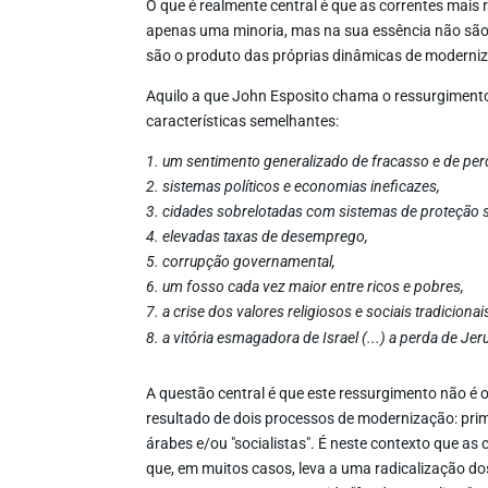
O que é realmente central é que as correntes mais 
apenas uma minoria, mas na sua essência não são 
são o produto das próprias dinâmicas de moderni
Aquilo a que John Esposito chama o ressurgimento
características semelhantes:
1. um sentimento generalizado de fracasso e de pe
2. sistemas políticos e economias ineficazes,
3. cidades sobrelotadas com sistemas de proteção so
4. elevadas taxas de desemprego,
5. corrupção governamental,
6. um fosso cada vez maior entre ricos e pobres,
7. a crise dos valores religiosos e sociais tradicionais
8. a vitória esmagadora de Israel (...) a perda de Jer
A questão central é que este ressurgimento não é 
resultado de dois processos de modernização: pri
árabes e/ou "socialistas". É neste contexto que a
que, em muitos casos, leva a uma radicalização dos