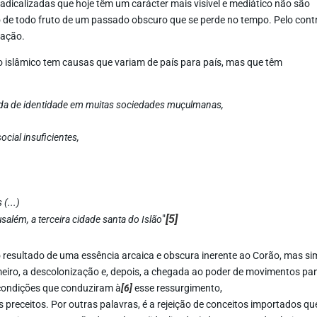
radicalizadas que hoje têm um carácter mais visível e mediático não são
de todo fruto de um passado obscuro que se perde no tempo. Pelo contr
zação.
 islâmico tem causas que variam de país para país, mas que têm
rda de identidade em muitas sociedades muçulmanas,
cial insuficientes,
 (...)
"
[5]
usalém, a terceira cidade santa do Islão
o resultado de uma essência arcaica e obscura inerente ao Corão, mas si
meiro, a descolonização e, depois, a chegada ao poder de movimentos pa
s condições que conduziram à
[6]
esse ressurgimento,
 preceitos. Por outras palavras, é a rejeição de conceitos importados qu