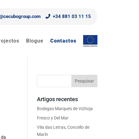
o@cecubogroup.com
+34 881 03 11 15
rojectos
Blogue
Contactos
Artigos recentes
Bodegas Marqués de Vizhoja
Fresco y Del Mar
Vila das Letras, Concello de
Marín
z da