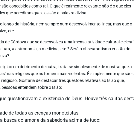
 são concebidos como tal. O que é realmente relevante não é o que eles
es que acreditam que eles são a palavra divina.
ao longo da história, nem sempre num desenvolvimento linear, mas que o
ivo, etc.
da de Córdova que se desenvolveu uma imensa atividade cultural e científ
icultura, a astronomia, a medicina, etc.? Será o obscurantismo cristão do
luza?
religião em detrimento de outra, trata-se simplesmente de mostrar que a
icas" nas religiões que as tornem mais violentas. É simplesmente que são 
igioso. Gostaria de destacar três questões relativas ao Islão que,
 pessoas entendem sobre o Islão:
 que questionavam a existência de Deus. Houve três califas dest
dade de todas as crenças monoteístas;
a a busca do amor e da sabedoria acima de tudo;