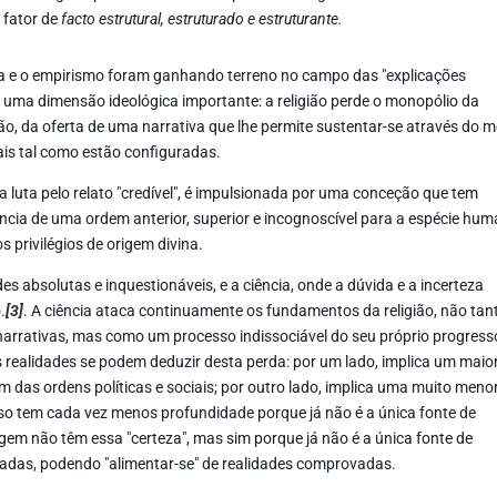
 fator de
facto estrutural, estruturado e estruturante.
ia e o empirismo foram ganhando terreno no campo das "explicações
 uma dimensão ideológica importante: a religião perde o monopólio da
ão, da oferta de uma narrativa que lhe permite sustentar-se através do 
iais tal como estão configuradas.
e a luta pelo relato "credível", é impulsionada por uma conceção que tem
tência de uma ordem anterior, superior e incognoscível para a espécie hum
s privilégios de origem divina.
es absolutas e inquestionáveis, e a ciência, onde a dúvida e a incerteza
.
[3]
. A ciência ataca continuamente os fundamentos da religião, não tan
narrativas, mas como um processo indissociável do seu próprio progress
s realidades se podem deduzir desta perda: por um lado, implica um maio
das ordens políticas e sociais; por outro lado, implica uma muito meno
rso tem cada vez menos profundidade porque já não é a única fonte de
gem não têm essa "certeza", mas sim porque já não é a única fonte de
ladas, podendo "alimentar-se" de realidades comprovadas.