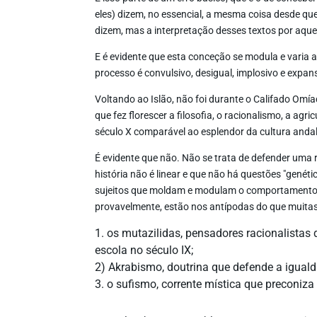
eles) dizem, no essencial, a mesma coisa desde que
dizem, mas a interpretação desses textos por aquel
E é evidente que esta conceção se modula e varia 
processo é convulsivo, desigual, implosivo e expans
Voltando ao Islão, não foi durante o Califado Omía
que fez florescer a filosofia, o racionalismo, a agr
século X comparável ao esplendor da cultura anda
É evidente que não. Não se trata de defender uma 
história não é linear e que não há questões "genét
sujeitos que moldam e modulam o comportamento rel
provavelmente, estão nos antípodas do que muitas
1. os mutazilidas, pensadores racionalistas
escola no século IX;
2) Akrabismo, doutrina que defende a igual
3. o sufismo, corrente mística que preconiz