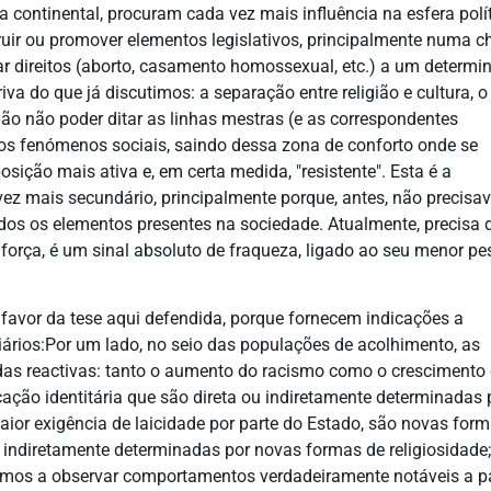
a continental, procuram cada vez mais influência na esfera polí
truir ou promover elementos legislativos, principalmente numa c
var direitos (aborto, casamento homossexual, etc.) a um determi
iva do que já discutimos: a separação entre religião e cultura, o
ião não poder ditar as linhas mestras (e as correspondentes
s fenómenos sociais, saindo dessa zona de conforto onde se
osição mais ativa e, em certa medida, "resistente". Esta é a
vez mais secundário, principalmente porque, antes, não precisa
todos os elementos presentes na sociedade. Atualmente, precisa 
e força, é um sinal absoluto de fraqueza, ligado ao seu menor pe
favor da tese aqui defendida, porque fornecem indicações a
iários:
Por um lado, no seio das populações de acolhimento, as
das reactivas: tanto o aumento do racismo como o crescimento
cação identitária que são direta ou indiretamente determinadas 
ior exigência de laicidade por parte do Estado, são novas for
ou indiretamente determinadas por novas formas de religiosidade
mos a observar comportamentos verdadeiramente notáveis a pa