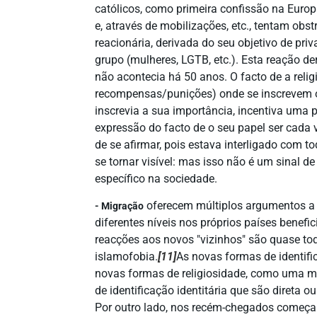
católicos, como primeira confissão na Europ
e, através de mobilizações, etc., tentam obs
reacionária, derivada do seu objetivo de pri
grupo (mulheres, LGTB, etc.). Esta reação der
não acontecia há 50 anos. O facto de a relig
recompensas/punições) onde se inscrevem o
inscrevia a sua importância, incentiva uma p
expressão do facto de o seu papel ser cada 
de se afirmar, pois estava interligado com 
se tornar visível: mas isso não é um sinal d
específico na sociedade.
oferecem múltiplos argumentos a 
- Migração
diferentes níveis nos próprios países benefic
reacções aos novos "vizinhos" são quase to
islamofobia.
[11]
As novas formas de identifi
novas formas de religiosidade, como uma ma
de identificação identitária que são direta 
Por outro lado, nos recém-chegados começa