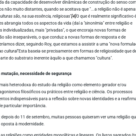
ivada da capacidade de desenvolver dinâmicas de construção do senso co
não muito distantes, quando se aceitava que "...a religião não é apena
culturas são, na sua essência, religiosas
"
[4]
O que é realmente significativo 
s abrangia todos os aspectos da vida (daí a "sinonímia" entre religião e
s individualizadas, mais "privadas", o que encoraja novas formas de
á não são inseparáveis, o que conduz a novas formas de resposta e de
deríamos dizer, seguindo Roy, que estamos a assistir a uma "nova formul
o cultural
"Esta baseia-se precisamente em formas de religiosidade que 
parte do substrato inerente àquilo a que chamamos "cultura".
 mutação, necessidade de segurança
ais heterodoxa do estudo da religião como elemento gerador e/ou
gonismos filosóficos ou práticos entre religião e ciência. Os processos
ntos indispensáveis para a reflexão sobre novas identidades e a reafir
de particular importância.
 depois do 11 de setembro, muitas pessoas quiseram ver uma religião q
 e oposta à modernidade.
 as religiões como entidades monolíticas e lineares. Os livros sagrados (