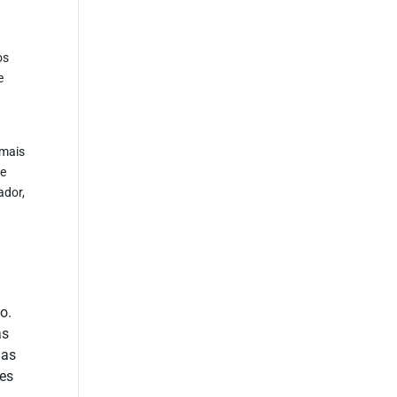
os
e
 mais
te
ador,
o.
as
das
ões