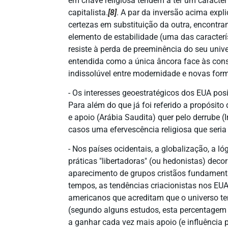
em chave religiosa tendem a ter um carácter d
capitalista.
[8]
. A par da inversão acima expl
certezas em substituição da outra, encontr
elemento de estabilidade (uma das característ
resiste à perda de preeminência do seu unive
entendida como a única âncora face às const
indissolúvel entre modernidade e novas for
- Os interesses geoestratégicos dos EUA pos
Para além do que já foi referido a propósit
e apoio (Arábia Saudita) quer pelo derrube 
casos uma efervescência religiosa que seria
- Nos países ocidentais, a globalização, a l
práticas "libertadoras" (ou hedonistas) dec
aparecimento de grupos cristãos fundamenta
tempos, as tendências criacionistas nos EU
americanos que acreditam que o universo t
(segundo alguns estudos, esta percentagem 
a ganhar cada vez mais apoio (e influência po