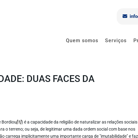
inf
Quem somos
Serviços
P
IDADE: DUAS FACES DA
e Bordiou
[1]
) é a capacidade da religião de naturalizar as relações sociais
a o terreno; ou seja, de legitimar uma dada ordem social com base nos
tão carrega implicitamente uma importante carga de "imutabilidade" e fa