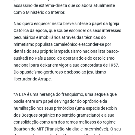
assassino de extrema-direita que colabora atualmente
com o Ministério do Interior.
Não quero esquecer nesta breve síntese o papel da Igreja
Católica da época, que soube esconder os seus interesses
pecuniários e imobiliários através das técnicas do
mimetismo populista camaleónico e esconder-se por
detrás do seu próprio lampedusismo nacionalista basco-
euskadi no País Basco, do operariado e do catolicismo
nacional para deixar em vigor a sua concordata de 1957.
Do opusdeísmo gorduroso e seboso ao jesuitismo
libertador de Arrupe.
*A ETA é uma herança do franquismo, uma sequela que
oscila entre um papel de vingador do opróbrio e da
humilhação nos seus primórdios (uma espécie de Robin
dos Bosques orgânico no sentido gramsciano) e a sua
consolidação como um dos ramos mafiosos do regime
Bourbon do MIT (Transição Maldita e Interminável). O seu