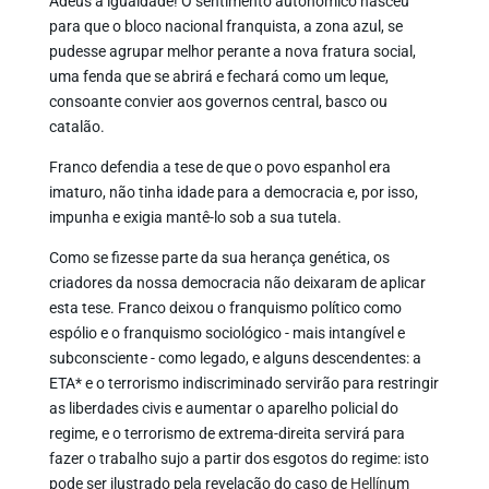
Adeus à igualdade! O sentimento autonómico nasceu
para que o bloco nacional franquista, a zona azul, se
pudesse agrupar melhor perante a nova fratura social,
uma fenda que se abrirá e fechará como um leque,
consoante convier aos governos central, basco ou
catalão.
Franco defendia a tese de que o povo espanhol era
imaturo, não tinha idade para a democracia e, por isso,
impunha e exigia mantê-lo sob a sua tutela.
Como se fizesse parte da sua herança genética, os
criadores da nossa democracia não deixaram de aplicar
esta tese. Franco deixou o franquismo político como
espólio e o franquismo sociológico - mais intangível e
subconsciente - como legado, e alguns descendentes: a
ETA* e o terrorismo indiscriminado servirão para restringir
as liberdades civis e aumentar o aparelho policial do
regime, e o terrorismo de extrema-direita servirá para
fazer o trabalho sujo a partir dos esgotos do regime: isto
pode ser ilustrado pela revelação do caso de
Hellín
um