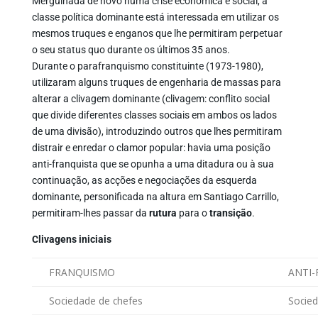
Mergulhada de novo numa crise económica e social, a
classe política dominante está interessada em utilizar os
mesmos truques e enganos que lhe permitiram perpetuar
o seu status quo durante os últimos 35 anos.
Durante o parafranquismo constituinte (1973-1980),
utilizaram alguns truques de engenharia de massas para
alterar a clivagem dominante (clivagem: conflito social
que divide diferentes classes sociais em ambos os lados
de uma divisão), introduzindo outros que lhes permitiram
distrair e enredar o clamor popular: havia uma posição
anti-franquista que se opunha a uma ditadura ou à sua
continuação, as acções e negociações da esquerda
dominante, personificada na altura em Santiago Carrillo,
permitiram-lhes passar da
rutura
para o
transição
.
Clivagens iniciais
FRANQUISMO
ANTI
Sociedade de chefes
Socied