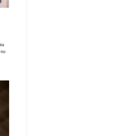
 su
 no